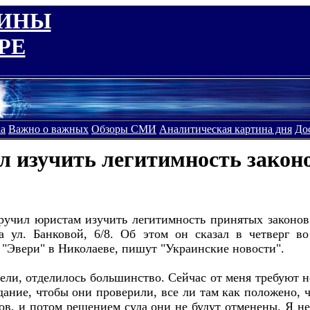
АИНЫ
РЕ
а
Важно о важных
Обзоры СМИ
Аналитическая картина дня
До
 изучить легитимность закон
учил юристам изучить легитимность принятых законов
на ул. Банковой, 6/8. Об этом он сказал в четверг в
"Эвери" в Николаеве, пишут "Украинские новости".
ели, отделилось большинство. Сейчас от меня требуют не
адание, чтобы они проверили, все ли там как положено,
ов, и потом решением суда они не будут отменены. Я не