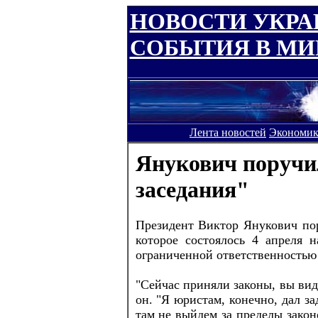
НОВОСТИ УКР
СОБЫТИЯ В МИ
Лента новостей
Экономик
Янукович поручил
заседания"
Президент Виктор Янукович пор
которое состоялось 4 апреля 
ограниченной ответственностью 
"Сейчас приняли законы, вы вид
он. "Я юристам, конечно, дал з
там не выйдем за пределы закон